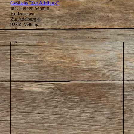
Gasthaus "Zur Adelburg"
Inh. Herbert Schmitt
Hollerstetten
Zur Adelburg 4
92355 Velburg