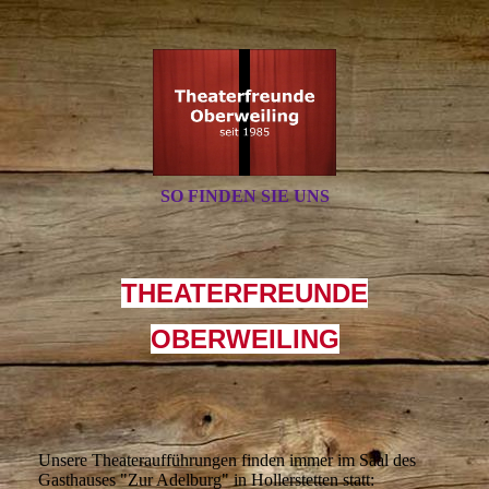
SO FINDEN SIE UNS
THEATERFREUNDE
OBERWEILING
Unsere Theateraufführungen finden immer im Saal des
Gasthauses "Zur Adelburg" in Hollerstetten statt: